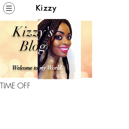
Kizzy
Kizz
y's
Blo
g
Welcome to
my World.
TIME OFF