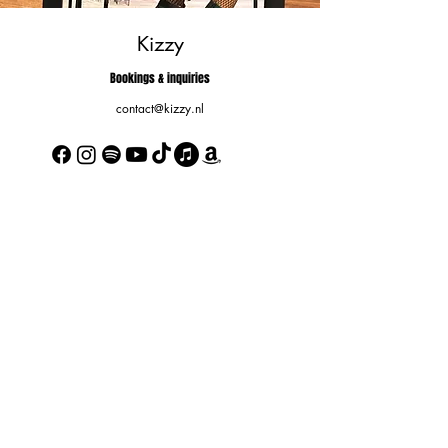
Kizzy
Bookings & inquiries
contact@kizzy.nl