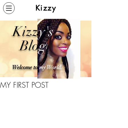
Kizzy
Kizz
y's
Blo
g
Welcome to
my World.
MY FIRST POST