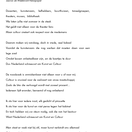
Source: De Weekkrant Newspaper
Docenten, kunstenaars, liefhebbers, buurthuizen, toneelgroepen,
theaters, musea, bibliotheek
We laten jullie niet zomaar in de steek
Het geldt niet alleen voor de theater fans
Maar cultuur creëert ook respect voor de medemens
Daarom maken wij vandaag, doch in vrede, veel kabaal
Voordat de kunstenaars die nog werken dat moeten doen voor een
lege zaal
Omdat lessen onbetaalbaar zijn, en de kaartjes te duur
Dus Nederland schreeuwt om Kunst en Cultuur
De noodzaak is onmiskenbaar niet alleen voor u of voor mij
Cultuur is cruciaal voor de welvaart van onze maatschappij
Zoals de btw die verhoogd wordt met zoveel procent…
Iedereen lijdt eronder; beroemd of nog onbekend
Ik sta hier voor iedere noot, elk gedicht of pirouette
Ik sta hier voor de kunst en niet perse tegen het kabinet
En toch hebben wij uw steun nodig, ook die van het bestuur
Want Nederland schreeuwt om Kunst en Cultuur
Men staat er vaak niet bij stil, maar kunst verbindt ons allemaal