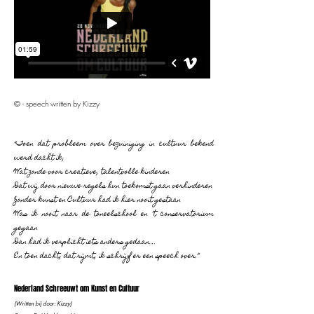
© - speech written by Kizzy
“Toen dat probleem over bezuiniging in cultuur bekend
werd dacht ik;
Wat zonde voor creatieve, talentvolle kinderen
Dat wij door nieuwe regels hun toekomst gaan verhinderen
Zonder kunst en Cultuur had ik hier nooit gestaan
Was ik nooit naar de toneelschool en ‘t conservatorium
gegaan
Dan had ik verplicht iets anders gedaan….
En toen dacht; dat rijmt, ik schrijf er een speech over.”
Nederland Schreeuwt om Kunst en Cultuur
(Written bij door: Kizzy)