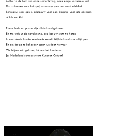
Cultuur is de kern van onze samenleving, onze enige universele taal
Dus schreeuw voor het spel, schreeuw voor een mooi schilderij
Schreeuw voor geluk, schreeuw voor een buiging, voor iets abstracts,
of iets van klei
Onze liefde en passie zijn uit de kunst geboren
En met cultuur als navelstreng, dus laat uw stem nu horen
In een steeds harder wordende wereld blijft de kunst voor altijd puur
En om dat zo te behouden gaan wij door het vuur
We blijven erin geloven, tot aan het laatste uur
Ja, Nederland schreeuwt om Kunst en Cultuur!